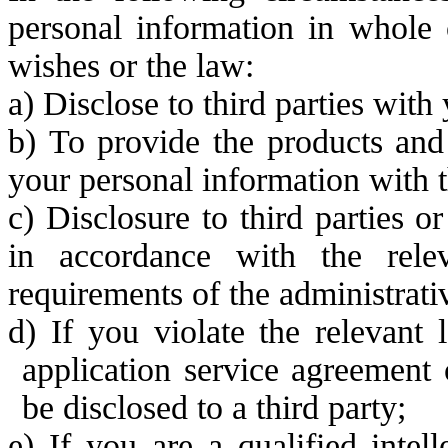
personal information in whole 
wishes or
the law:
a)
Disclose to third parties with
b)
To provide the products and
your personal
information with t
c)
Disclosure to th
ird parties o
in accordance with the rele
requi
rements of the administrati
d)
If you violate the relevant
application service agreement o
be
disclosed
to a third party;
e)
If you are a qualified intel