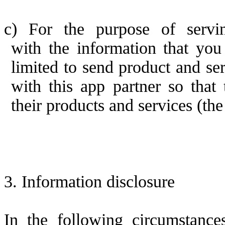
c)
For the purpose of servi
with
the
information
that yo
limited to send
prod
uct
and ser
with this app p
ar
tner so that
their
products and services (
t
he
3.
Information disclosure
In the following circumstances